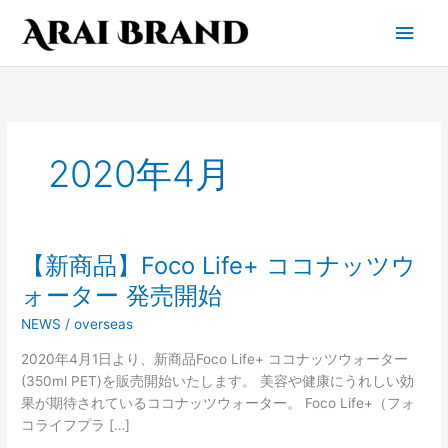
内
メ
容
を
イ
ス
キ
ン
ッ
プ
メ
2020年4月
ニ
ュ
【新商品】Foco Life+ ココナッツウ
【新
ー
商
ォーター 発売開始
品】
NEWS
/
overseas
Foco
Life+
2020年4月1日より、新商品Foco Life+ ココナッツウォーター
コ
(350ml PET)を販売開始いたします。 美容や健康にうれしい効
コ
果が期待されているココナッツウォーター。 Foco Life+（フォ
ナ
コライフプラ […]
ッ