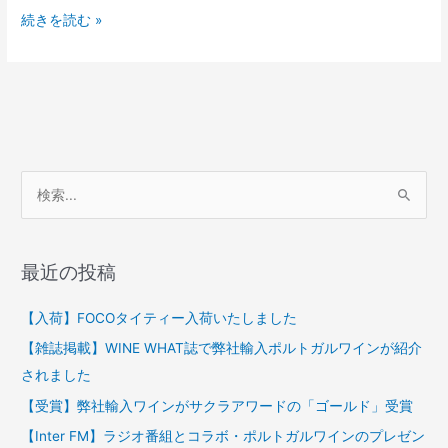
ツ
続きを読む »
ウ
ォ
ー
タ
ー
発
売
開
検
始
索
対
最近の投稿
象
:
【入荷】FOCOタイティー入荷いたしました
【雑誌掲載】WINE WHAT誌で弊社輸入ポルトガルワインが紹介
されました
【受賞】弊社輸入ワインがサクラアワードの「ゴールド」受賞
【Inter FM】ラジオ番組とコラボ・ポルトガルワインのプレゼン